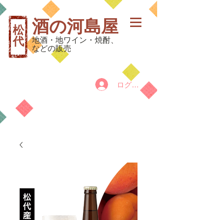
酒の河島屋
松
代
地酒・地ワイン・焼酎、
などの販売
ログイン
カート