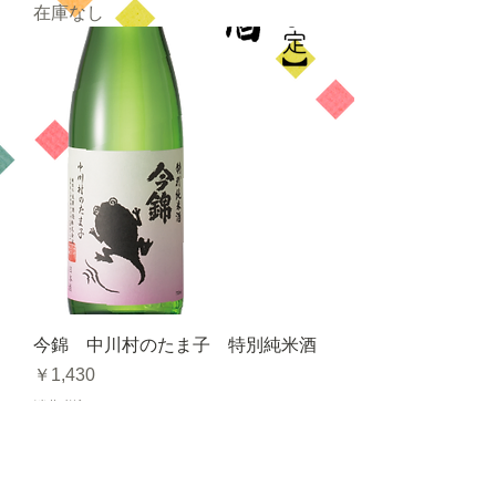
在庫なし
今錦 中川村のたま子 特別純米酒
価格
￥1,430
消費税込み