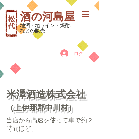
酒の河島屋
松
代
地酒・地ワイン・焼酎、
などの販売
ログイン
カート
​米澤酒造株式会社
（上伊那郡中川村）
当店から高速を使って車で約２
時間ほど。