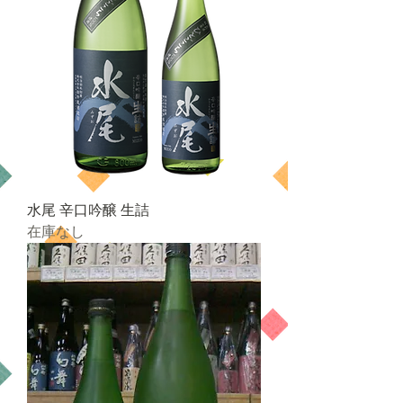
水尾 辛口吟醸 生詰
在庫なし