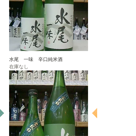
水尾 一味 辛口純米酒
在庫なし