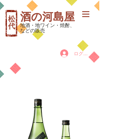
酒の河島屋
松
代
地酒・地ワイン・焼酎、
などの販売
ログイン
カート