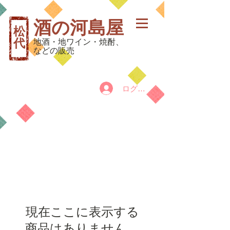
酒の河島屋
松
代
地酒・地ワイン・焼酎、
などの販売
ログイン
カート
現在ここに表示する
商品はありません。