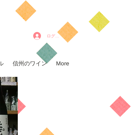
ログイン
カート
ル
信州のワイン
More