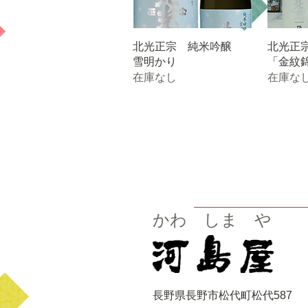
北光正宗 純米吟醸
北光正
雪明かり
「金紋
在庫なし
在庫な
かわ しま や
長野県長野市松代町松代587