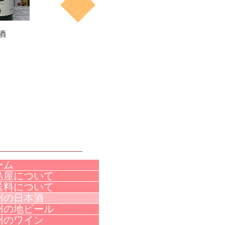
酒
ーム
島屋について
送料について
州の日本酒
州の地ビール
州のワイン