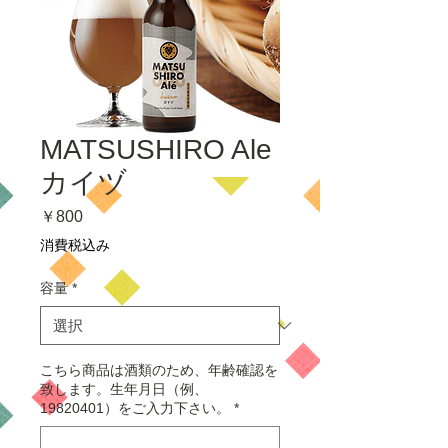
MATSUSHIRO Ale
カイヅ
価
￥800
格
消費税込み
容量
*
こちら商品は酒類のため、年齢確認を
致します。生年月日（例、
19820401）をご入力下さい。
*