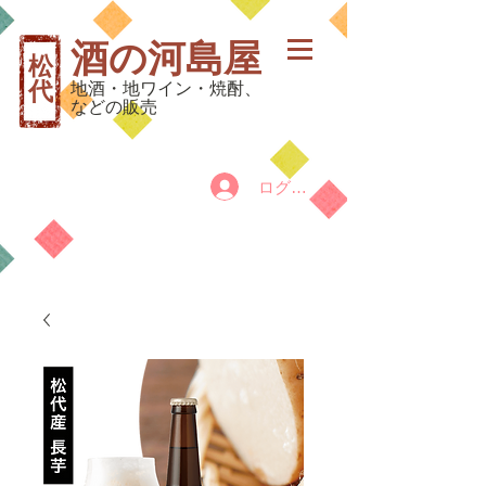
酒の河島屋
松
代
地酒・地ワイン・焼酎、
などの販売
ログイン
カート