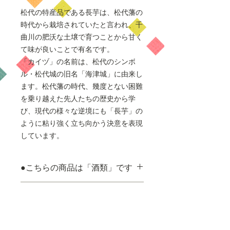
松代の特産品である長芋は、松代藩の
時代から栽培されていたと言われ、千
曲川の肥沃な土壌で育つことから甘く
て味が良いことで有名です。
「カイヅ」の名前は、松代のシンボ
ル・松代城の旧名「海津城」に由来し
ます。松代藩の時代、幾度とない困難
を乗り越えた先人たちの歴史から学
び、現代の様々な逆境にも「長芋」の
ように粘り強く立ち向かう決意を表現
しています。
●こちらの商品は「酒類」です
未成年者への飲酒は法律で禁止さ
アルコール度数
れています。
申込みの際には年齢のご記入が必
6度
要です。
保存方法